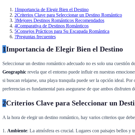
1
Importancia de Elegir Bien el Destino
2
Criterios Clave para Seleccionar un Destino Romántico
3
Mejores Destinos Románticos Recomendados
4
Comparativa de Destinos Románticos
5
Consejos Prácticos para Su Escapada Romántica
?
Preguntas frecuentes
1
Importancia de Elegir Bien el Destino
Seleccionar un destino romántico adecuado no es solo una cuestión de 
Geographic
revela que el entorno puede influir en nuestras emociones
si buscan relajarse, una playa tranquila puede ser la opción ideal. Por
preferencias es fundamental para asegurarse de que ambos disfruten de
2
Criterios Clave para Seleccionar un Des
A la hora de elegir un destino romántico, hay varios criterios que deb
1.
Ambiente
: La atmósfera es crucial. Lugares con paisajes bellos 